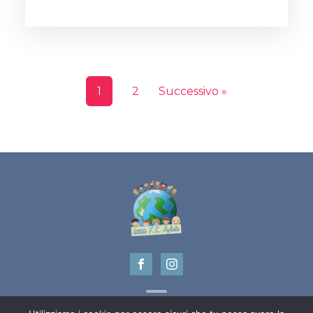
1
2
Successivo »