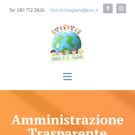
Tel: 081 712 2826
Istitutofsagliata@pec.it
Amministrazione
Trasparente