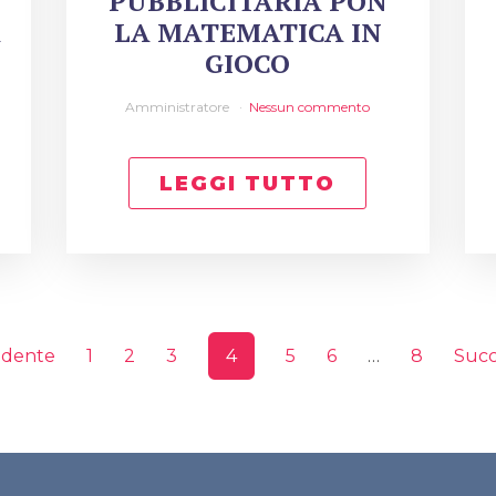
PUBBLICITARIA PON
A
LA MATEMATICA IN
GIOCO
Amministratore
Nessun commento
LEGGI TUTTO
edente
1
2
3
4
5
6
…
8
Succ