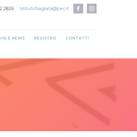
12 2826
Istitutofsagliata@pec.it
VISI E NEWS
REGISTRO
CONTATTI