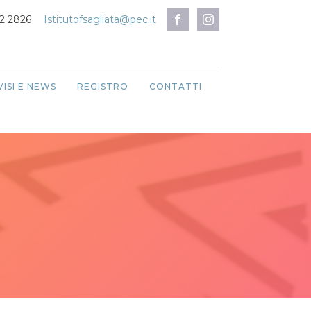
12 2826
Istitutofsagliata@pec.it
VISI E NEWS
REGISTRO
CONTATTI