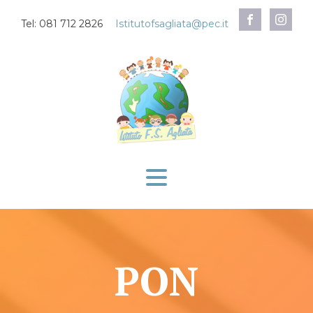
Tel: 081 712 2826
Istitutofsagliata@pec.it
PON