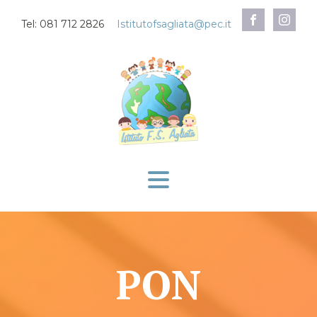
Tel: 081 712 2826
Istitutofsagliata@pec.it
PON