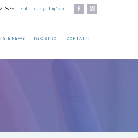
12 2826
Istitutofsagliata@pec.it
VISI E NEWS
REGISTRO
CONTATTI