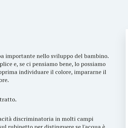
ppa importante nello sviluppo del bambino.
plice e, se ci pensiamo bene, lo possiamo
prima individuare il colore, impararne il
ore.
tratto.
acità discriminatoria in molti campi
 sul rubinetto per distinguere se l'acqua è