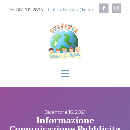
Tel: 081 712 2826
Istitutofsagliata@pec.it
Dicembre 16, 2021
Informazione
Comunicazione Pubblicita