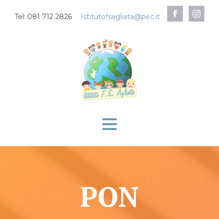
Tel: 081 712 2826
Istitutofsagliata@pec.it
PON