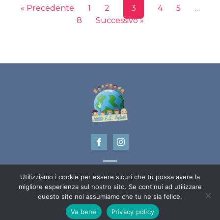
« Precedente
1
2
3
4
5
…
8
Successivo »
Utilizziamo i cookie per essere sicuri che tu possa avere la
migliore esperienza sul nostro sito. Se continui ad utilizzare
Copyright ©
2022 - Istituto F.S. Agliata - P.IVA 05884951210
questo sito noi assumiamo che tu ne sia felice.
Design e programmazione
Curtis & Moore
Va bene
Privacy policy