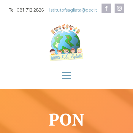
Tel: 081 712 2826
Istitutofsagliata@pec.it
PON