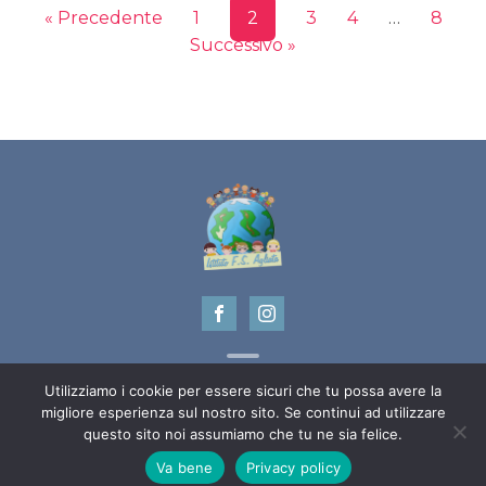
« Precedente
1
2
3
4
…
8
Successivo »
Utilizziamo i cookie per essere sicuri che tu possa avere la
migliore esperienza sul nostro sito. Se continui ad utilizzare
Copyright ©
2022 - Istituto F.S. Agliata - P.IVA 05884951210
questo sito noi assumiamo che tu ne sia felice.
Design e programmazione
Curtis & Moore
Va bene
Privacy policy