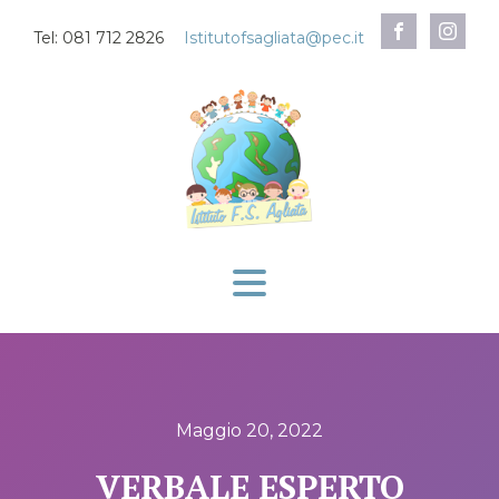
Tel: 081 712 2826
Istitutofsagliata@pec.it
Maggio 20, 2022
VERBALE ESPERTO